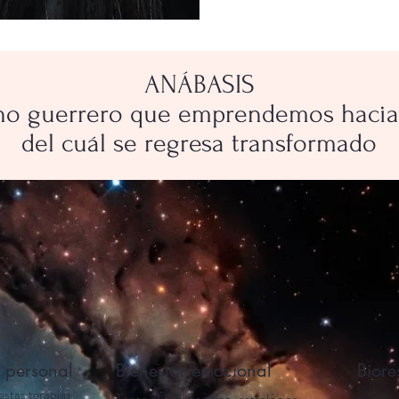
ANÁBASIS
no guerrero que emprendemos hacia e
del cuál se regresa transformado
 personal
Bienestar emocional
Biore
stas terapias
Tanto el análisis psico-astrológico,