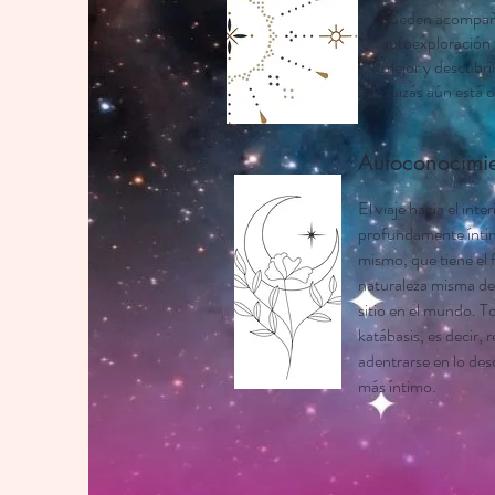
pueden acompaña
autoexploración
mejor y descubri
quizás aún está o
Autoconocimie
El viaje hacia el inter
profundamente ínti
mismo, que tiene el 
naturaleza misma del
sitio en el mundo. T
katábasis, es decir, 
adentrarse en lo des
más íntimo.