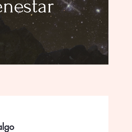
enestar
algo