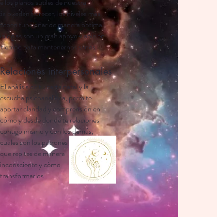
 los planos sutiles de nuestra
ia puedan florecer, los niveles más
deben funcionar de manera óptima.
nologías son un gran apoyo viable en
 tiempo para mantenernos sanos.
Relaciones interpersonales
El análisis de tu carta natal y la
escucha psicoanalítica, permite
aportar claridad y comprensión en
cómo y desde donde te relaciones
contigo mismo y con los demás,
cuales son los patrones
que repites de manera
inconsciente y cómo
transformarlos.