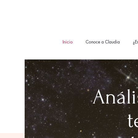
Inicio
Conoce a Claudia
¿E
Análi
t