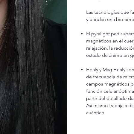
Las tecnologías que fa
y brindan una bio-arm
El pyralight pad super
magnéticos en el cuerp
relajación, la reducció
estado de ánimo en ge
Healy y Mag Healy son
de frecuencia de micro
campos magnéticos pul
función celular óptima
partir del detallado di
Así mismo trabaja a di
cuántico.