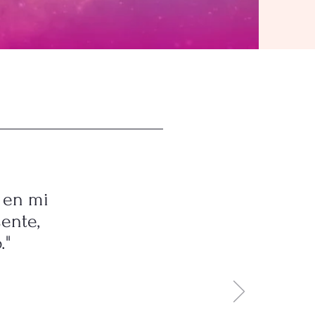
 en mi
ente,
."