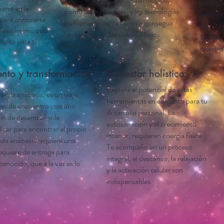
Para que
rte en la
como la terapia floral y las tecnologías
existenc
 para conocerte
de frecuencias, te llevan a conseguir
densos 
r eso íntimo que
un balance en los desequilibrios
Las tec
culto para ti.
emocionales.
nuestro
nto y transformación
Bienestar holístico
Explora el potencial de estas
ior, la anábasis, es un viaje
herramientas en conjunto para tu
mo de encuentro con uno
desarrollo personal. La
fin de desentrañar la
autosanación y el crecimiento
 ser para encontrar el propio
interior, requieren energía física.
oda anábasis requiere una
Te acompaño en un proceso
requiere de entrega para
integral, el descanso, la relajación
conocido, que a la vez es lo
y la activación celular son
indispensables.